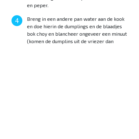
en peper.
Breng in een andere pan water aan de kook
en doe hierin de dumplings en de blaadjes
bok choy en blancheer ongeveer een minuut
(komen de dumplins uit de vriezer dan
langer).
Verdeel de bok choy en dumplins over 4
komen en giet hierover de bouillon.
Maak de soep af met de lente-ui, koriander
en gehakte pinda’s.