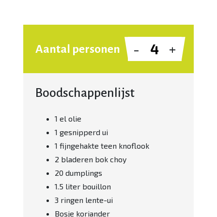
-
+
Aantal personen
Boodschappenlijst
1 el olie
1 gesnipperd ui
1 fijngehakte teen knoflook
2 bladeren bok choy
20 dumplings
1.5 liter bouillon
3 ringen lente-ui
Bosje koriander